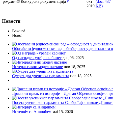
документ
Конкурсна документација
#
окт
(
doc,
437
2019
KB
)
Новости
Важно!
Ново!
Обогаћени једносменски рад – безбедност у дигиталном
Од награде - уређен кабинет
дец 06, 2025
Интерактивни модел наставе
нов 18, 2025
Сусрет два ученичка парламента
нов 18, 2025
Државни првак из историје – Драган Обренов освојио пр
Посета ученичког парламента Саобраћајне школе „Пинки
Интервју са Андрићем
мај 15, 2026