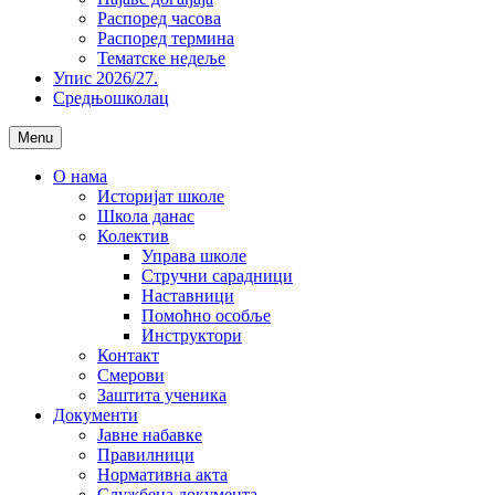
Распоред часова
Распоред термина
Тематске недеље
Упис 2026/27.
Средњошколац
Menu
О нама
Историјат школе
Школа данас
Колектив
Управа школе
Стручни сарадници
Наставници
Помоћно особље
Инструктори
Контакт
Смерови
Заштита ученика
Документи
Јавне набавке
Правилници
Нормативна акта
Службена документа