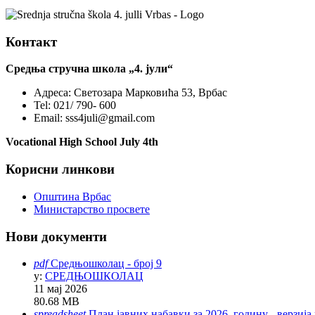
Контакт
Средња стручна школа „4. јули“
Адреса:
Светозара Марковића 53, Врбас
Tel:
021/ 790- 600
Email:
sss4juli@gmail.com
Vocational High School July 4th
Корисни линкови
Општина Врбас
Министарство просвете
Нови документи
pdf
Средњошколац - број 9
у:
СРЕДЊОШКОЛАЦ
11 мај 2026
80.68 MB
spreadsheet
План јавних набавки за 2026. годину - верзија