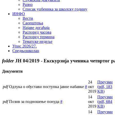
Разно
Списак уџбеника за школску годину
ИНФО
Вести
Саопштења
Најаве догађаја
Распоред часова
Распоред термина
Тематске недеље
Упис 2026/27.
Средњошколац
folder
ЈН 04/2019 - Екскурзија ученика четвртог 
Документи
24
Преузми
pdf
Одлука о обустави поступка јавне набавке
#
окт
(
pdf,
183
2019
KB
)
14
Преузми
pdf
Позив за подношење понуда
#
окт
(
pdf,
684
2019
KB
)
14
Преузми