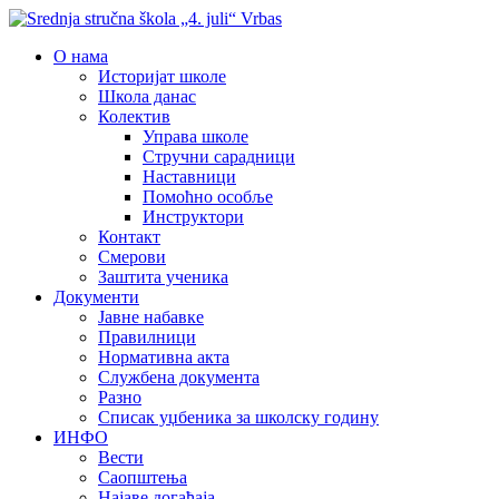
О нама
Историјат школе
Школа данас
Колектив
Управа школе
Стручни сарадници
Наставници
Помоћно особље
Инструктори
Контакт
Смерови
Заштита ученика
Документи
Јавне набавке
Правилници
Нормативна акта
Службена документа
Разно
Списак уџбеника за школску годину
ИНФО
Вести
Саопштења
Најаве догађаја