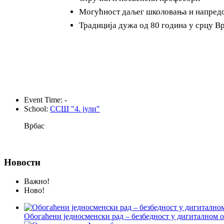
Могућност даљег школовања и напред
Традиција дужа од 80 година у срцу В
Event Time:
-
School:
ССШ "4. јули"
Врбас
Новости
Важно!
Ново!
Обогаћени једносменски рад – безбедност у дигиталном