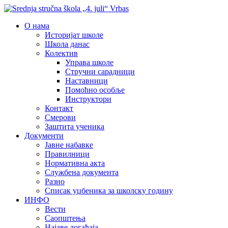
О нама
Историјат школе
Школа данас
Колектив
Управа школе
Стручни сарадници
Наставници
Помоћно особље
Инструктори
Контакт
Смерови
Заштита ученика
Документи
Јавне набавке
Правилници
Нормативна акта
Службена документа
Разно
Списак уџбеника за школску годину
ИНФО
Вести
Саопштења
Најаве догађаја