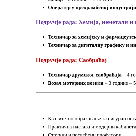
Оператер у прехрамбеној индустриј
Подручје рада: Хемија, неметали и
Техничар за хемијску и фармацеутс
Техничар за дигиталну графику и и
Подручје рада: Саобраћај
Техничар друмског саобраћаја
– 4 го
Возач моторних возила
– 3 године – 
Квалитетно образовање за сигуран пос
Практична настава и модерни кабинет
Стручни и посвећени професори