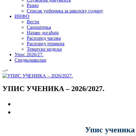
Разно
Списак уџбеника за школску годину
ИНФО
Вести
Саопштења
Најаве догађаја
Распоред часова
Распоред термина
Тематске недеље
Упис 2026/27.
Средњошколац
-->
УПИС УЧЕНИКА – 2026/2027.
Упис ученика 