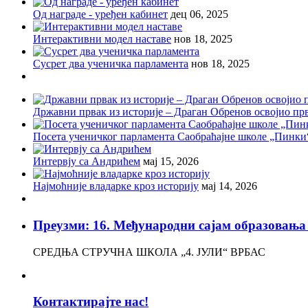
Од награде - уређен кабинет
дец 06, 2025
Интерактивни модел наставе
нов 18, 2025
Сусрет два ученичка парламента
нов 18, 2025
Државни првак из историје – Драган Обренов освојио пр
Посета ученичког парламента Саобраћајне школе „Пинки
Интервју са Андрићем
мај 15, 2026
Најмоћније владарке кроз историју
мај 14, 2026
Преузми: 16. Међународни сајам образов
СРЕДЊА СТРУЧНА ШКОЛА „4. ЈУЛИ“ ВРБАС
Контактирајте нас!