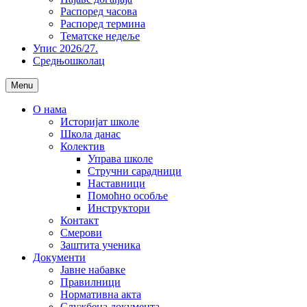
Распоред часова
Распоред термина
Тематске недеље
Упис 2026/27.
Средњошколац
Menu
О нама
Историјат школе
Школа данас
Колектив
Управа школе
Стручни сарадници
Наставници
Помоћно особље
Инструктори
Контакт
Смерови
Заштита ученика
Документи
Јавне набавке
Правилници
Нормативна акта
Службена документа