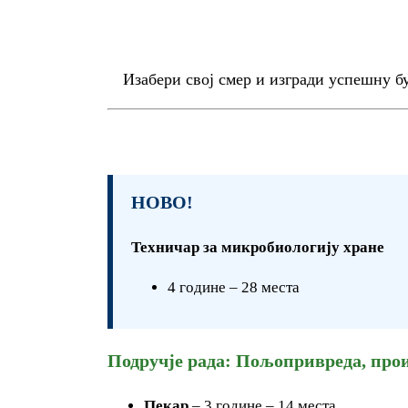
Изабери свој смер и изгради успешну б
НОВО!
Техничар за микробиологију хране
4 године – 28 места
Подручје рада: Пољопривреда, прои
Пекар
– 3 године – 14 места