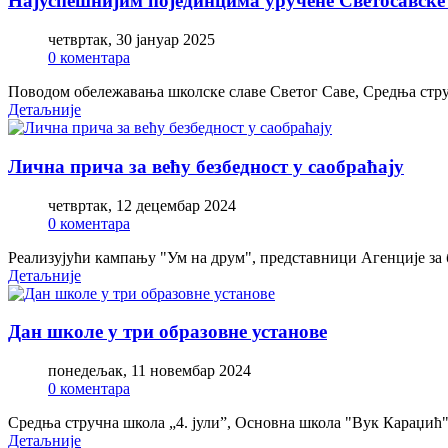
Најуспешнијим појединцима уручене Светосавске
четвртак, 30 јануар 2025
0 коментара
Поводом обележавања школске славе Светог Саве, Средња стру
Детаљније
Лична прича за већу безбедност у саобраћају
четвртак, 12 децембар 2024
0 коментара
Реализујући кампању "Ум на друм", представници Агенције за 
Детаљније
Дан школе у три образовне установе
понедељак, 11 новембар 2024
0 коментара
Средња стручна школа „4. јули”, Основна школа "Вук Караџић
Детаљније