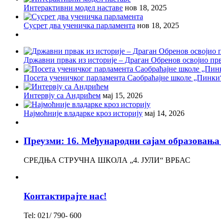
Интерактивни модел наставе
нов 18, 2025
Сусрет два ученичка парламента
нов 18, 2025
Државни првак из историје – Драган Обренов освојио пр
Посета ученичког парламента Саобраћајне школе „Пинки
Интервју са Андрићем
мај 15, 2026
Најмоћније владарке кроз историју
мај 14, 2026
Преузми: 16. Међународни сајам образов
СРЕДЊА СТРУЧНА ШКОЛА „4. ЈУЛИ“ ВРБАС
Контактирајте нас!
Tel: 021/ 790- 600