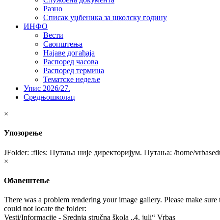
Разно
Списак уџбеника за школску годину
ИНФО
Вести
Саопштења
Најаве догађаја
Распоред часова
Распоред термина
Тематске недеље
Упис 2026/27.
Средњошколац
×
Упозорење
JFolder: :files: Путања није директоријум. Путања: /home/vrbasedu
×
Обавештење
There was a problem rendering your image gallery. Please make sure th
could not locate the folder:
Vesti/Informacije - Srednja stručna škola „4. juli“ Vrbas