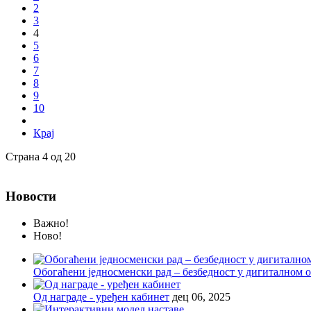
2
3
4
5
6
7
8
9
10
Крај
Страна 4 од 20
Новости
Важно!
Ново!
Обогаћени једносменски рад – безбедност у дигиталном
Од награде - уређен кабинет
дец 06, 2025