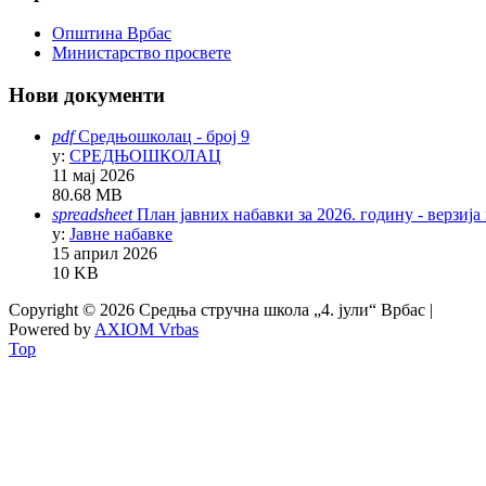
Општина Врбас
Министарство просвете
Нови документи
pdf
Средњошколац - број 9
у:
СРЕДЊОШКОЛАЦ
11 мај 2026
80.68 MB
spreadsheet
План јавних набавки за 2026. годину - верзија
у:
Јавне набавке
15 април 2026
10 KB
Copyright © 2026 Средња стручна школа „4. јули“ Врбас |
Powered by
AXIOM Vrbas
Top