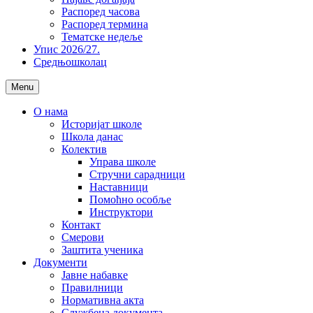
Распоред часова
Распоред термина
Тематске недеље
Упис 2026/27.
Средњошколац
Menu
О нама
Историјат школе
Школа данас
Колектив
Управа школе
Стручни сарадници
Наставници
Помоћно особље
Инструктори
Контакт
Смерови
Заштита ученика
Документи
Јавне набавке
Правилници
Нормативна акта
Службена документа