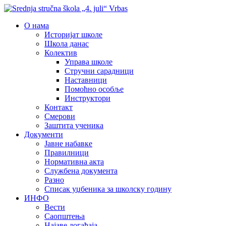
О нама
Историјат школе
Школа данас
Колектив
Управа школе
Стручни сарадници
Наставници
Помоћно особље
Инструктори
Контакт
Смерови
Заштита ученика
Документи
Јавне набавке
Правилници
Нормативна акта
Службена документа
Разно
Списак уџбеника за школску годину
ИНФО
Вести
Саопштења
Најаве догађаја