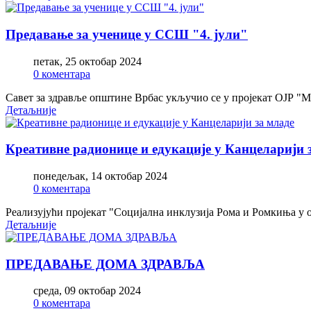
Предавање за ученице у ССШ "4. јули"
петак, 25 октобар 2024
0 коментара
Савет за здравље општине Врбас укључио се у пројекат ОЈР "
Детаљније
Креативне радионице и едукације у Канцеларији 
понедељак, 14 октобар 2024
0 коментара
Реализујући пројекат "Социјална инклузија Рома и Ромкиња у 
Детаљније
ПРЕДАВАЊЕ ДОМА ЗДРАВЉА
среда, 09 октобар 2024
0 коментара