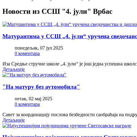
Новости из ССШ "4. јули" Врбас
Матурантима у ССШ „4. јули“ уручена сведочанс
понедељак, 07 јул 2025
0 коментара
Иза Средње стручне школе „4. јули“ је још једна успешна шко
Детаљније
"На матуру без аутомобила"
петак, 02 мај 2025
0 коментара
Савет за координацију послова безбедности саобраћаја на подр
Детаљније