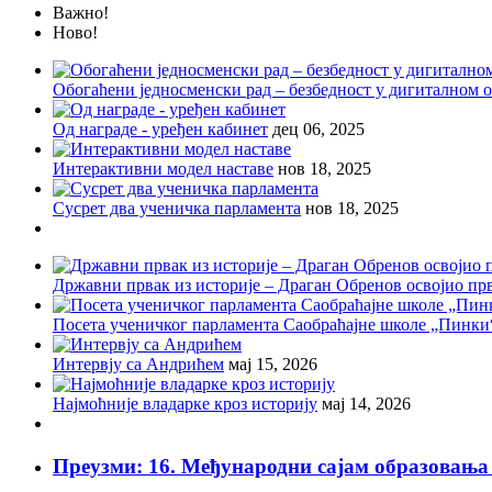
Важно!
Ново!
Обогаћени једносменски рад – безбедност у дигиталном
Од награде - уређен кабинет
дец 06, 2025
Интерактивни модел наставе
нов 18, 2025
Сусрет два ученичка парламента
нов 18, 2025
Државни првак из историје – Драган Обренов освојио пр
Посета ученичког парламента Саобраћајне школе „Пинки
Интервју са Андрићем
мај 15, 2026
Најмоћније владарке кроз историју
мај 14, 2026
Преузми: 16. Међународни сајам образов