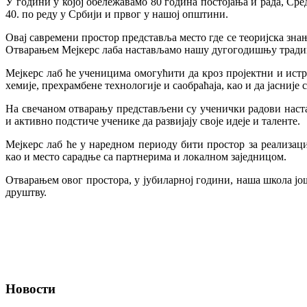
У години у којој обележавамо 80 година постојања и рада, Сре
40. по реду у Србији и првог у нашој општини.
Овај савремени простор представља место где се теоријска зна
Отварањем Мејкерс лаба настављамо нашу дугогодишњу традиц
Мејкерс лаб ће ученицима омогућити да кроз пројектни и истр
хемије, прехрамбене технологије и саобраћаја, као и да јасније
На свечаном отварању представљени су ученички радови настал
и активно подстиче ученике да развијају своје идеје и таленте.
Мејкерс лаб ће у наредном периоду бити простор за реализац
као и место сарадње са партнерима и локалном заједницом.
Отварањем овог простора, у јубиларној години, наша школа ј
друштву.
Новости