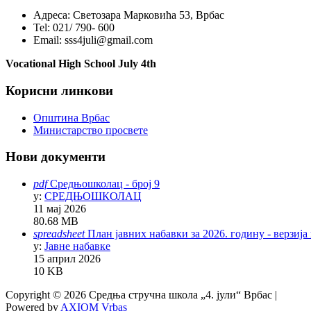
Адреса:
Светозара Марковића 53, Врбас
Tel:
021/ 790- 600
Email:
sss4juli@gmail.com
Vocational High School July 4th
Корисни линкови
Општина Врбас
Министарство просвете
Нови документи
pdf
Средњошколац - број 9
у:
СРЕДЊОШКОЛАЦ
11 мај 2026
80.68 MB
spreadsheet
План јавних набавки за 2026. годину - верзија
у:
Јавне набавке
15 април 2026
10 KB
Copyright © 2026 Средња стручна школа „4. јули“ Врбас |
Powered by
AXIOM Vrbas