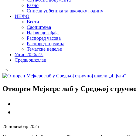
Разно
Списак уџбеника за школску годину
ИНФО
Вести
Саопштења
Најаве догађаја
Распоред часова
Распоред термина
Тематске недеље
Упис 2026/27.
Средњошколац
-->
Отворен Мејкерс лаб у Средњој стручно
26 новембар 2025