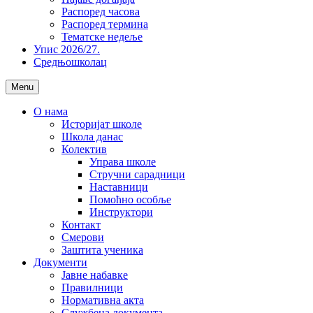
Распоред часова
Распоред термина
Тематске недеље
Упис 2026/27.
Средњошколац
Menu
О нама
Историјат школе
Школа данас
Колектив
Управа школе
Стручни сарадници
Наставници
Помоћно особље
Инструктори
Контакт
Смерови
Заштита ученика
Документи
Јавне набавке
Правилници
Нормативна акта
Службена документа