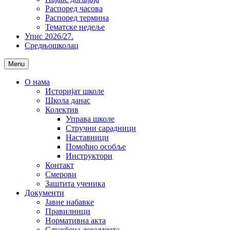
Распоред часова
Распоред термина
Тематске недеље
Упис 2026/27.
Средњошколац
Menu
О нама
Историјат школе
Школа данас
Колектив
Управа школе
Стручни сарадници
Наставници
Помоћно особље
Инструктори
Контакт
Смерови
Заштита ученика
Документи
Јавне набавке
Правилници
Нормативна акта
Службена документа