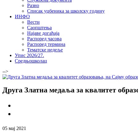
Разно
Списак уџбеника за школску годину
ИНФО
Вести
Саопштења
Најаве догађаја
Распоред часова
Распоред термина
Тематске недеље
Упис 2026/27.
Средњошколац
-->
Друга Златна медаља за квалитет образ
05 мај 2021