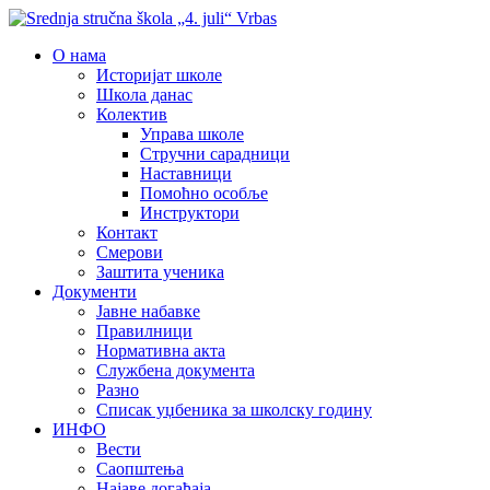
О нама
Историјат школе
Школа данас
Колектив
Управа школе
Стручни сарадници
Наставници
Помоћно особље
Инструктори
Контакт
Смерови
Заштита ученика
Документи
Јавне набавке
Правилници
Нормативна акта
Службена документа
Разно
Списак уџбеника за школску годину
ИНФО
Вести
Саопштења
Најаве догађаја