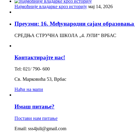
Најмоћније владарке кроз историју
мај 14, 2026
Преузми: 16. Међународни сајам образов
СРЕДЊА СТРУЧНА ШКОЛА „4. ЈУЛИ“ ВРБАС
Контактирајте нас!
Tel: 021/ 790- 600
Св. Марковића 53, Врбас
Нађи на мапи
Имаш питање?
Постави нам питање
Email: sss4juli@gmail.com