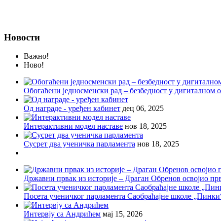
Новости
Важно!
Ново!
Обогаћени једносменски рад – безбедност у дигиталном
Од награде - уређен кабинет
дец 06, 2025
Интерактивни модел наставе
нов 18, 2025
Сусрет два ученичка парламента
нов 18, 2025
Државни првак из историје – Драган Обренов освојио пр
Посета ученичког парламента Саобраћајне школе „Пинки
Интервју са Андрићем
мај 15, 2026