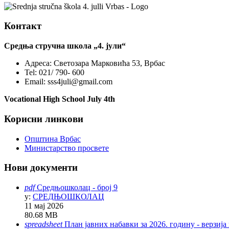
Контакт
Средња стручна школа „4. јули“
Адреса:
Светозара Марковића 53, Врбас
Tel:
021/ 790- 600
Email:
sss4juli@gmail.com
Vocational High School July 4th
Корисни линкови
Општина Врбас
Министарство просвете
Нови документи
pdf
Средњошколац - број 9
у:
СРЕДЊОШКОЛАЦ
11 мај 2026
80.68 MB
spreadsheet
План јавних набавки за 2026. годину - верзија