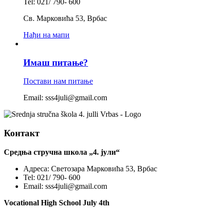
Tel: 021/ 790- 600
Св. Марковића 53, Врбас
Нађи на мапи
Имаш питање?
Постави нам питање
Email: sss4juli@gmail.com
Контакт
Средња стручна школа „4. јули“
Адреса:
Светозара Марковића 53, Врбас
Tel:
021/ 790- 600
Email:
sss4juli@gmail.com
Vocational High School July 4th