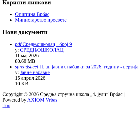
Корисни линкови
Општина Врбас
Министарство просвете
Нови документи
pdf
Средњошколац - број 9
у:
СРЕДЊОШКОЛАЦ
11 мај 2026
80.68 MB
spreadsheet
План јавних набавки за 2026. годину - верзија
у:
Јавне набавке
15 април 2026
10 KB
Copyright © 2026 Средња стручна школа „4. јули“ Врбас |
Powered by
AXIOM Vrbas
Top