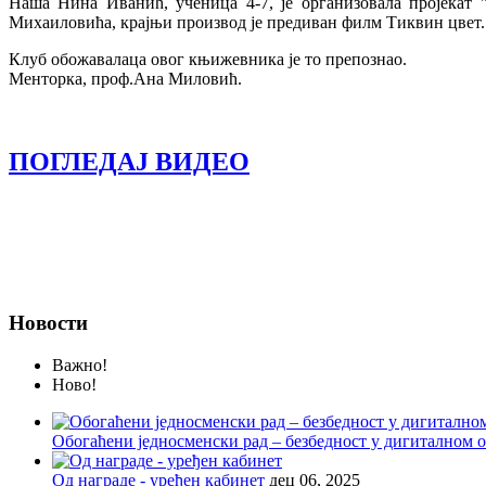
Наша Нина Иванић, ученица 4-7, је организовала пројекат
Михаиловића, крајњи производ је предиван филм Тиквин цвет.
Клуб обожавалаца овог књижевника је то препознао.
Менторка, проф.Ана Миловић.
ПОГЛЕДАЈ ВИДЕО
Новости
Важно!
Ново!
Обогаћени једносменски рад – безбедност у дигиталном
Од награде - уређен кабинет
дец 06, 2025