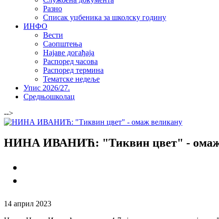
Разно
Списак уџбеника за школску годину
ИНФО
Вести
Саопштења
Најаве догађаја
Распоред часова
Распоред термина
Тематске недеље
Упис 2026/27.
Средњошколац
-->
НИНА ИВАНИЋ: "Тиквин цвет" - омаж
14 април 2023