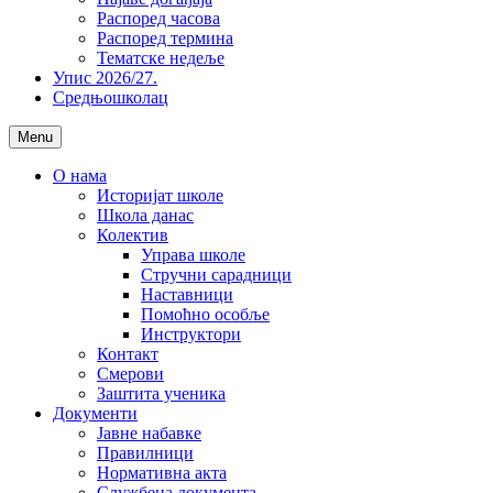
Распоред часова
Распоред термина
Тематске недеље
Упис 2026/27.
Средњошколац
Menu
О нама
Историјат школе
Школа данас
Колектив
Управа школе
Стручни сарадници
Наставници
Помоћно особље
Инструктори
Контакт
Смерови
Заштита ученика
Документи
Јавне набавке
Правилници
Нормативна акта
Службена документа