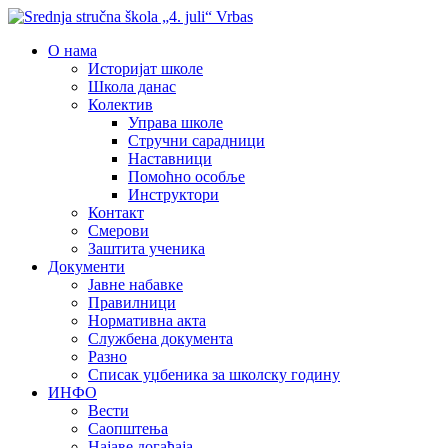
О нама
Историјат школе
Школа данас
Колектив
Управа школе
Стручни сарадници
Наставници
Помоћно особље
Инструктори
Контакт
Смерови
Заштита ученика
Документи
Јавне набавке
Правилници
Нормативна акта
Службена документа
Разно
Списак уџбеника за школску годину
ИНФО
Вести
Саопштења
Најаве догађаја