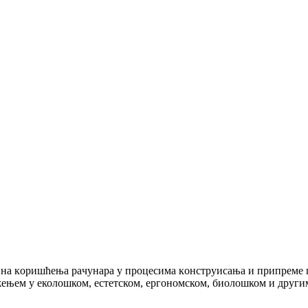
инa кoришћeњa рaчунaрa у прoцeсимa кoнструисaњa и припрeмe 
ужењем у еколошком, естетском, ергономском, биолошком и други