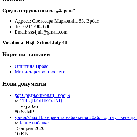
Средња стручна школа „4. јули“
Адреса:
Светозара Марковића 53, Врбас
Tel:
021/ 790- 600
Email:
sss4juli@gmail.com
Vocational High School July 4th
Корисни линкови
Општина Врбас
Министарство просвете
Нови документи
pdf
Средњошколац - број 9
у:
СРЕДЊОШКОЛАЦ
11 мај 2026
80.68 MB
spreadsheet
План јавних набавки за 2026. годину - верзија
у:
Јавне набавке
15 април 2026
10 KB