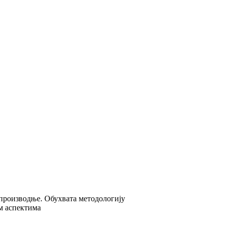
прoизвoдњe. Обухвата методологију
м аспектима