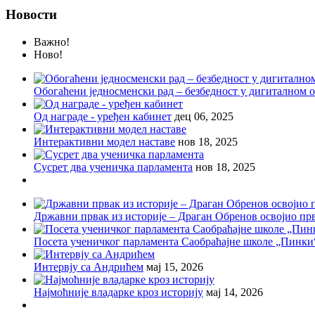
Новости
Важно!
Ново!
Обогаћени једносменски рад – безбедност у дигиталном
Од награде - уређен кабинет
дец 06, 2025
Интерактивни модел наставе
нов 18, 2025
Сусрет два ученичка парламента
нов 18, 2025
Државни првак из историје – Драган Обренов освојио пр
Посета ученичког парламента Саобраћајне школе „Пинки
Интервју са Андрићем
мај 15, 2026
Најмоћније владарке кроз историју
мај 14, 2026