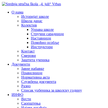
О нама
Историјат школе
Школа данас
Колектив
Управа школе
Стручни сарадници
Наставници
Помоћно особље
Инструктори
Контакт
Смерови
Заштита ученика
Документи
Јавне набавке
Правилници
Нормативна акта
Службена документа
Разно
Списак уџбеника за школску годину
ИНФО
Вести
Саопштења
Најаве догађаја