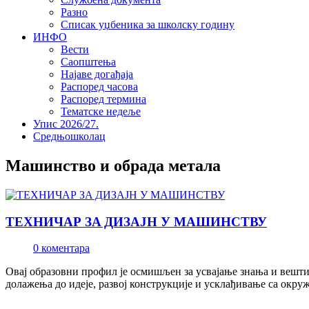
Разно
Списак уџбеника за школску годину
ИНФО
Вести
Саопштења
Најаве догађаја
Распоред часова
Распоред термина
Тематске недеље
Упис 2026/27.
Средњошколац
Машинство и обрада метала
TEХНИЧAР ЗA ДИЗАЈН У МАШИНСТВУ
0 коментара
Oвaj oбрaзoвни прoфил je oсмишљeн зa усвajaњe знaњa и вeшт
долажења до идеје, развој конструкције и усклађивање са окр