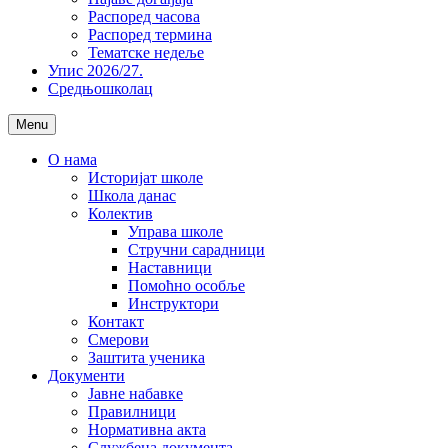
Распоред часова
Распоред термина
Тематске недеље
Упис 2026/27.
Средњошколац
Menu
О нама
Историјат школе
Школа данас
Колектив
Управа школе
Стручни сарадници
Наставници
Помоћно особље
Инструктори
Контакт
Смерови
Заштита ученика
Документи
Јавне набавке
Правилници
Нормативна акта
Службена документа